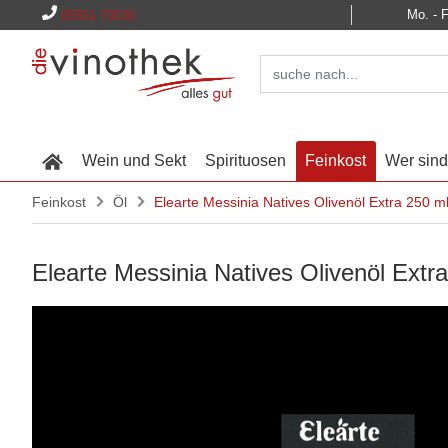
Mo. - F
05551 70030
Wein und Sekt
Spirituosen
Feinkost
Wer sind
Feinkost
Öl
Elearte Messinia Natives Olivenöl Extra 250 m
Elearte Messinia Natives Olivenöl Extr